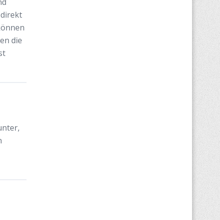
nd
direkt
 können
en die
st
unter,
n