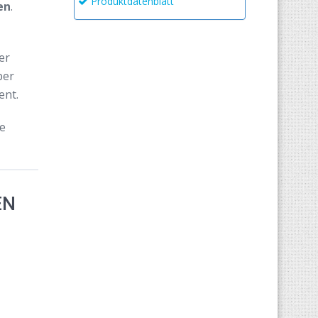
Produktdatenblatt
en
.
er
ber
ent.
e
EN