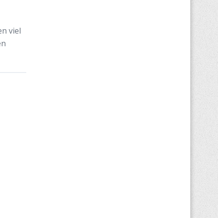
n viel
en