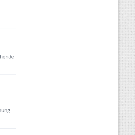
chende
n
nnung