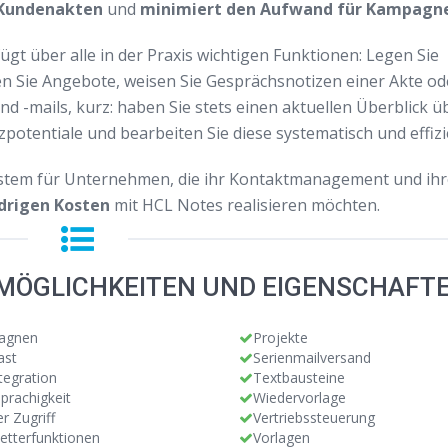
 Kundenakten
und
minimiert den Aufwand für Kampagn
ügt über alle in der Praxis wichtigen Funktionen: Legen Sie
en Sie Angebote, weisen Sie Gesprächsnotizen einer Akte od
nd -mails, kurz: haben Sie stets einen aktuellen Überblick ü
potentiale und bearbeiten Sie diese systematisch und effizi
stem für Unternehmen, die ihr Kontaktmanagement und ihr
edrigen Kosten
mit HCL Notes realisieren möchten.
MÖGLICHKEITEN UND EIGENSCHAFT
agnen
Projekte
ast
Serienmailversand
tegration
Textbausteine
prachigkeit
Wiedervorlage
r Zugriff
Vertriebssteuerung
etterfunktionen
Vorlagen