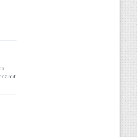
nd
enz mit