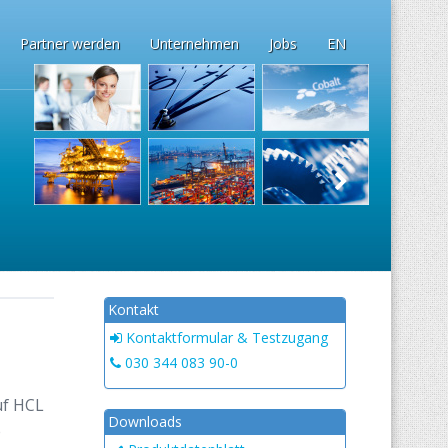
Partner werden
Unternehmen
Jobs
EN
Kontakt
Kontaktformular & Testzugang
030 344 083 90-0
uf HCL
Downloads
e