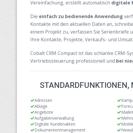
Vereinfachung, erstellt automatisch
digitale
Die
einfach zu bedienende Anwendung
verf
Kontakte mit den aktuellen Daten an, schreib
einem Projekt zu, verfassen Sie Serienbriefe u
Ihre Kontakte, Projekte, Verkaufs- und Umsatz
Cobalt CRM Compact ist das schlanke CRM-Sy
Vertriebssteuerung professionell und
bei ni
STANDARDFUNKTIONEN, 
Adressen
Kamp
Ablage
Forec
Angebote
Mailin
Aufgabenverwaltung
Mehrs
Digitale Kundenakten
Mobile
Dokumentenmanagement
Newsl