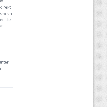
nd
direkt
 können
en die
st
unter,
n