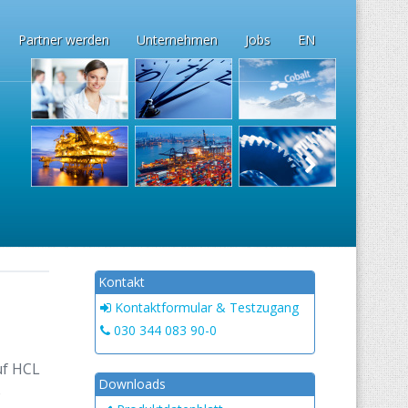
Partner werden
Unternehmen
Jobs
EN
Kontakt
Kontaktformular & Testzugang
030 344 083 90-0
uf HCL
Downloads
e