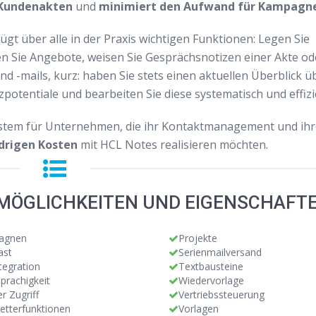
 Kundenakten
und
minimiert den Aufwand für Kampagn
ügt über alle in der Praxis wichtigen Funktionen: Legen Sie
en Sie Angebote, weisen Sie Gesprächsnotizen einer Akte od
nd -mails, kurz: haben Sie stets einen aktuellen Überblick ü
potentiale und bearbeiten Sie diese systematisch und effizi
stem für Unternehmen, die ihr Kontaktmanagement und ihr
edrigen Kosten
mit HCL Notes realisieren möchten.
MÖGLICHKEITEN UND EIGENSCHAFT
agnen
Projekte
ast
Serienmailversand
tegration
Textbausteine
prachigkeit
Wiedervorlage
r Zugriff
Vertriebssteuerung
etterfunktionen
Vorlagen