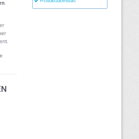
Produktdatenblatt
en
.
er
ber
ent.
e
EN