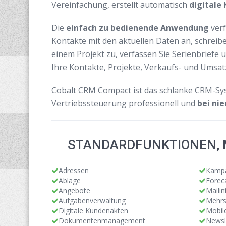
Vereinfachung, erstellt automatisch
digitale
Die
einfach zu bedienende Anwendung
verf
Kontakte mit den aktuellen Daten an, schreib
einem Projekt zu, verfassen Sie Serienbriefe u
Ihre Kontakte, Projekte, Verkaufs- und Umsatz
Cobalt CRM Compact ist das schlanke CRM-Sy
Vertriebssteuerung professionell und
bei ni
STANDARDFUNKTIONEN, 
Adressen
Kamp
Ablage
Forec
Angebote
Mailin
Aufgabenverwaltung
Mehrs
Digitale Kundenakten
Mobile
Dokumentenmanagement
Newsl