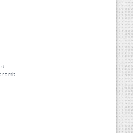
nd
enz mit