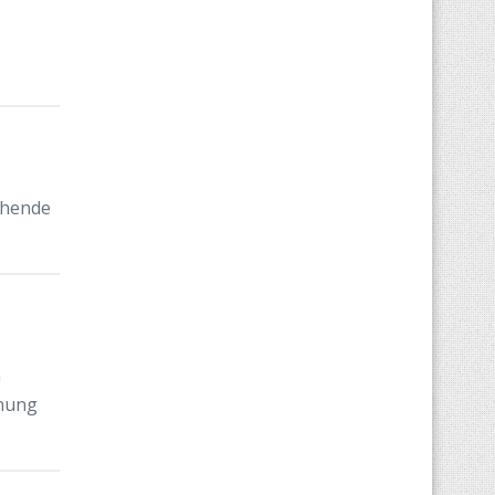
chende
n
nnung