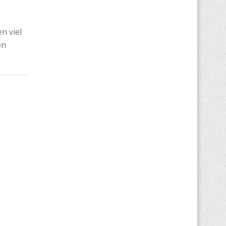
n viel
en